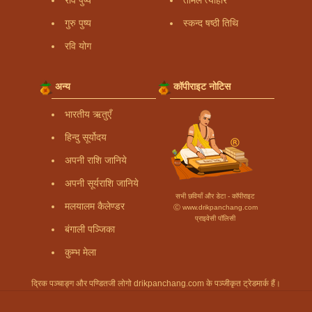
रवि पुष्य
तमिल त्यौहार
गुरु पुष्य
स्कन्द षष्ठी तिथि
रवि योग
अन्य
कॉपीराइट नोटिस
भारतीय ऋतुएँ
हिन्दु सूर्योदय
अपनी राशि जानिये
अपनी सूर्यराशि जानिये
सभी छवियाँ और डेटा - कॉपीराइट
मलयालम कैलेण्डर
Ⓒ www.drikpanchang.com
प्राइवेसी पॉलिसी
बंगाली पञ्जिका
कुम्भ मेला
द्रिक पञ्चाङ्ग और पण्डितजी लोगो drikpanchang.com के पञ्जीकृत ट्रेडमार्क हैं।