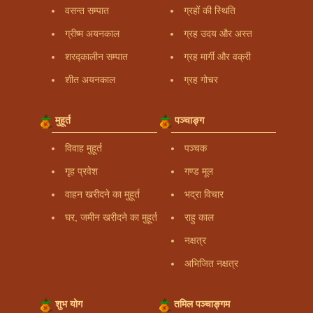
वसन्त सम्पात
ग्रहों की स्थिति
ग्रीष्म अयनकाल
ग्रह उदय और अस्त
शरद्कालीन सम्पात
ग्रह मार्गी और वक्री
शीत अयनकाल
ग्रह गोचर
मुहूर्त
पञ्चाङ्ग
विवाह मुहूर्त
पञ्चक
गृह प्रवेश
गण्ड मूल
वाहन खरीदने का मुहूर्त
भद्रा विचार
घर, जमीन खरीदने का मुहूर्त
राहु काल
नक्षत्र
अभिजित नक्षत्र
शुभ योग
तमिल पञ्चाङ्गम