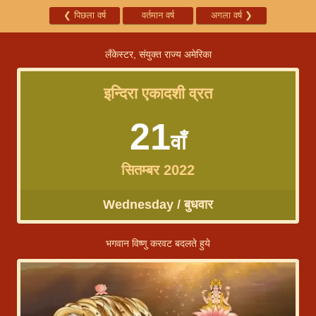
❮
पिछला वर्ष
वर्तमान वर्ष
अगला वर्ष
❯
लँकेस्टर, संयुक्त राज्य अमेरिका
इन्दिरा एकादशी व्रत
21
वाँ
सितम्बर 2022
Wednesday / बुधवार
भगवान विष्णु करवट बदलते हुये