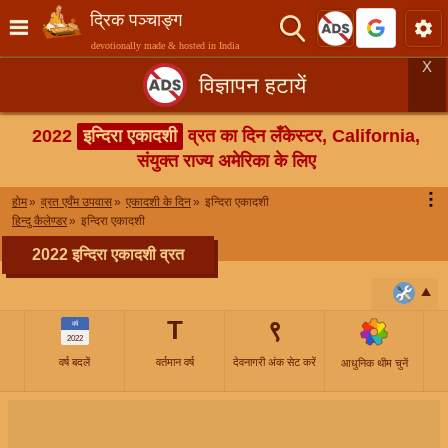
द्रिक पञ्चाङ्ग
devotionally made & hosted in India
X
विज्ञापन हटायें
2022
इन्दिरा एकादशी
व्रत का दिन लँकेस्टर, California,
संयुक्त राज्य अमेरिका के लिए
⋮
होम
व्रत एवँम उपवास
एकादशी के दिन
इन्दिरा एकादशी
हिन्दु कैलेण्डर
इन्दिरा एकादशी
2022 इन्दिरा एकादशी व्रत
T
९
वर्ष
2022
वर्ष बदलें
वर्तमान वर्ष
देवनागरी अंक सेट करें
आधुनिक थीम चुनें