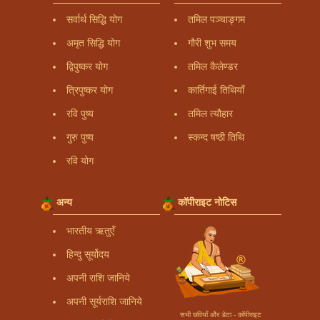
सर्वार्थ सिद्धि योग
तमिल पञ्चाङ्गम
अमृत सिद्धि योग
गौरी शुभ समय
द्विपुष्कर योग
तमिल कैलेण्डर
त्रिपुष्कर योग
कार्तिगाई तिथियाँ
रवि पुष्य
तमिल त्यौहार
गुरु पुष्य
स्कन्द षष्ठी तिथि
रवि योग
अन्य
कॉपीराइट नोटिस
भारतीय ऋतुएँ
हिन्दु सूर्योदय
अपनी राशि जानिये
अपनी सूर्यराशि जानिये
सभी छवियाँ और डेटा - कॉपीराइट