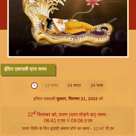
इंदिरा एकादशी व्रत समय
12 घण्टा
24 घण्टा
24 प्लस
इन्दिरा एकादशी
बुधवार, सितम्बर 21, 2022
को
वाँ
22
सितम्बर को, पारण (व्रत तोड़ने का) समय -
06:41
ए एम
से
09:06
ए एम
पारण तिथि के दिन द्वादशी समाप्त होने का समय -
12:47
पी एम