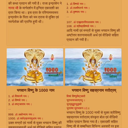
की कथा प्रदान की गयी है। राजा इन्द्रसेन ने
1.
ॐ विष्णवे नमः।
नारद जी
के मार्गदर्शन में इन्दिरा एकादशी का
2.
ॐ लक्ष्मीपतये नमः।
3.
ॐ कृष्णाय नमः।
व्रत किया था। इस व्रत के परिणामस्वरूप
...
इन्द्रसेन के पिता को यम त्रास से मुक्ति एवं
स्वर्गलोक की प्राप्ति हुयी थी।
107.
ॐ प्रह्लादपरिपालकाय नमः।
108.
ॐ श्रीमहाविष्णवे नमः।
आदि नामों एवं मन्त्रों से युक्त भगवान विष्णु की
अष्टोत्तर शतनामावली अर्थ एवं वीडियो सहित
प्रदान की गयी है।
भगवान विष्णु के 1000 नाम
भगवान विष्णु सहस्रनाम स्तोत्रम्
1.
ॐ विश्वस्मै नमः।
विश्वं विष्णुर्वषट्कारो
2.
ॐ विष्णवे नमः।
भूतभव्यभवत्प्रभुः।
3.
ॐ वषट्काराय नमः।
भूतकृद्भूतभृद्भावो
भूतात्मा भूतभावनः॥1॥
...
भगवान विष्णु के 1000 नामों से युक्त श्रीविष्णु
999.
ॐ अक्षोभ्याय नमः।
सहस्रनाम स्तोत्रम् संस्कृत बोल एवं वीडियो
1000.
ॐ सर्वप्रहरणायुधाय नमः।
सहित प्रदान किया गया है। एकादशी सहित
उक्त मन्त्रों एवं नामों से युक्त भगवान विष्णु की
विष्णु जी से सम्बन्धित विभिन्न अवसरों पर इस
सहस्रनामावली अर्थ एवं वीडियो सहित प्रदान