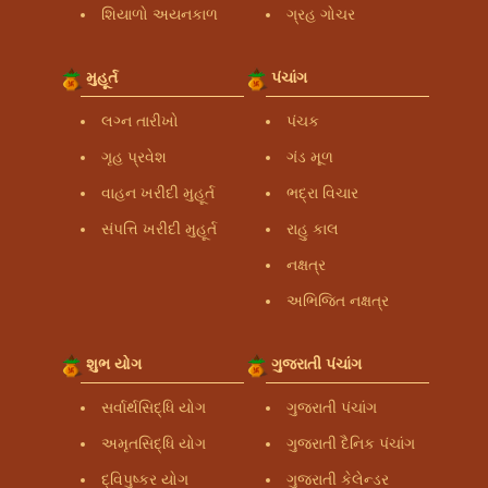
શિયાળો અયનકાળ
ગ્રહ ગોચર
મુહૂર્ત
પંચાંગ
લગ્ન તારીખો
પંચક
ગૃહ પ્રવેશ
ગંડ મૂળ
વાહન ખરીદી મુહૂર્ત
ભદ્રા વિચાર
સંપત્તિ ખરીદી મુહૂર્ત
રાહુ કાલ
નક્ષત્ર
અભિજિત નક્ષત્ર
શુભ યોગ
ગુજરાતી પંચાંગ
સર્વાર્થસિદ્ધિ યોગ
ગુજરાતી પંચાંગ
અમૃતસિદ્ધિ યોગ
ગુજરાતી દૈનિક પંચાંગ
દ્વિપુષ્કર યોગ
ગુજરાતી કેલેન્ડર