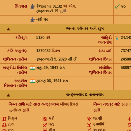
શિવવાસ
કૈલાસ પર 01:32
એ એમ
,
કંઠ
ફેબ્રુઆરી 19
સુધી
નંદી પર
અન્ય કૅલેન્ડર અને યુગ
કલિયુગ
5120
વર્ષ
લાહિરી
24.14
અયનાંશ
કલિ અહર્ગણ
1870432
દિવસ
રાટા ડાઈ
73747
જુલિયન તારીખ
ફેબ્રુઆરી 5, 2020 સી ઈ
જુલિયન દિવસ
2458
રાષ્ટ્રીય સિવિલ
મહા 29, 1941 શક
સંશોધિત
5889
તારીખ
જુલિયન દિવસ
રાષ્ટ્રીય
ફાગણ 06, 1941 શક
નિરયન તારીખ
ચન્દ્રબલમ & તારાબલમ
નિમ્ન રાશિ માટે સારા ચન્દ્રબલમ
બીજા દિવસે
નિમ્ન નક્ષત્ર માટે સાર
સૂર્યોદય
સુધી
સુધી
મિથુન
કર્ક
ભરણી
તુલા
ધનુ
મૃગશીર્ષ
કુંભ
મીન
આશ્લેષા