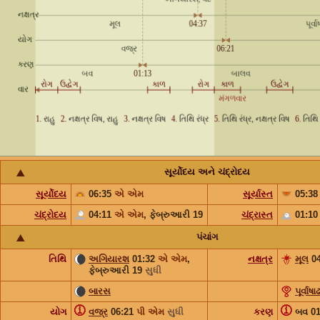
સૂર્યોદય અને ચંદ્રોદય
સૂર્યોદય
06:35
એ એમ
સૂર્યાસ્ત
05:3
ચંદ્રોદય
04:11
એ એમ
,
ફેબ્રુઆરી 19
ચંદ્રાસ્ત
01:1
પંચાંગ
તિથિ
અગિયારશ
01:32
એ એમ
,
નક્ષત્ર
મૂલ
04
ફેબ્રુઆરી 19
સુધી
બારસ
પૂર્વાષાઢ
ⓘ
ⓘ
યોગ
વજ્ર
06:21
પી એમ
સુધી
કરણ
બવ 0