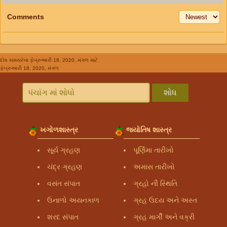
Comments
દોષ સમયરેખા
ફેબ્રુઆરી 18, 2020, મંગળ માટે
ફેબ્રુઆરી 18, 2020, મંગળ
શોધ
ખગોળશાસ્ત્ર
જ્યોતિષ શાસ્ત્ર
સૂર્ય ગ્રહણ
પૂર્ણિમા તારીખો
ચંદ્ર ગ્રહણ
અમાસ તારીખો
વસંત સંપાત
ગ્રહો ની સ્થિતિ
ઉનાળો અયનકાળ
ગ્રહ ઉદય અને અસ્ત
શરદ સંપાત
ગ્રહ માર્ગી અને વક્રી