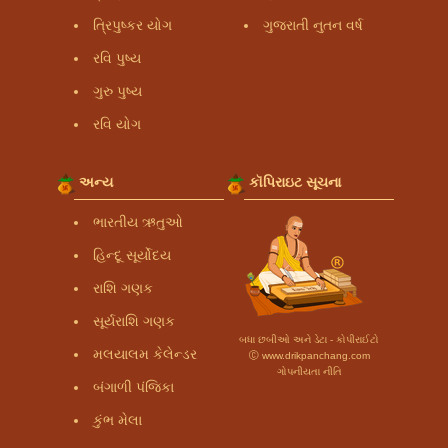
ત્રિપુષ્કર યોગ
ગુજરાતી નુતન વર્ષ
રવિ પુષ્ય
ગુરુ પુષ્ય
રવિ યોગ
અન્ય
કૉપિરાઇટ સૂચના
ભારતીય ઋતુઓ
હિન્દૂ સૂર્યોદય
રાશિ ગણક
સૂર્યરાશિ ગણક
બધા છબીઓ અને ડેટા - કોપીરાઈટો
મલયાલમ કેલેન્ડર
Ⓒ www.drikpanchang.com
ગોપનીયતા નીતિ
બંગાળી પંજિકા
કુંભ મેલા