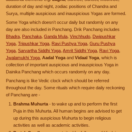
duration of day and night, zodiac positions of Chandra and
Surya, multiple auspicious and inauspicious Yogas are formed.
Some Yoga which doesn't occur daily but randomly on any
day are also included in Panchang. Drik Panchang includes
Bhadra
,
Panchaka
,
Ganda Mula
,
Vinchhudo
,
Dwipushkar
Yoga
,
Tripushkar Yoga
,
Ravi Pushya Yoga
,
Guru Pushya
Yoga
,
Sarvartha Siddhi Yoga
,
Amrit Siddhi Yoga
,
Ravi Yoga
,
Jwalamukhi Yoga
,
Aadal Yoga
and
Vidaal Yoga
, which is
collection of important auspicious and inauspicious Yoga in
Dainika Panchang which occurs randomly on any day.
Panchang is like Vedic clock which should be referred
throughout the day. Some rituals which require daily reckoning
of Panchang are -
Brahma Muhurta
- to wake up and to perform the first
Puja in this Muhurta. All human begins are advised to get
up during this auspicious Muhurta to begin religious
activities as well as academic activities.