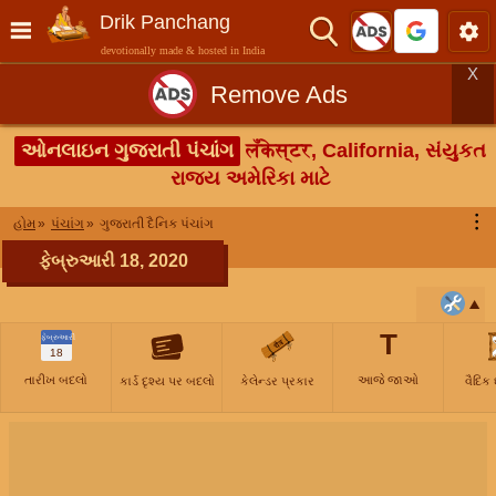
Drik Panchang
devotionally made & hosted in India
X
Remove Ads
ઓનલાઇન ગુજરાતી પંચાંગ
लँकेस्टर, California, સંયુકત
રાજ્ય અમેરિકા માટે
⋮
હોમ
પંચાંગ
ગુજરાતી દૈનિક પંચાંગ
ફેબ્રુઆરી 18, 2020
T
ફેબ્રુઆરી
18
તારીખ બદલો
આજે જાઓ
કાર્ડ દૃશ્ય પર બદલો
કેલેન્ડર પ્રકાર
વૈદિક