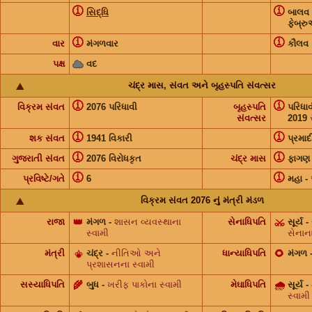
ⓘ
ⓘ
સિદ્ધિ
બાલવ
ફેબ્ર
ⓘ
ⓘ
વાર
મંગળવાર
કૌલવ
પક્ષ
વદ
ચંદ્ર માસ, સંવત અને બૃહસ્પતિ સંવત્સર
ⓘ
ⓘ
વિક્રમ સંવત
2076 પરિધાવી
બૃહસ્પતિ
પરિધા
સંવત્સર
2019
ⓘ
ⓘ
શક સંવત
1941 વિકારી
પ્રમાદ
ⓘ
ⓘ
ગુજરાતી સંવત
2076 વિરોધકૃત
ચંદ્ર માસ
ફાગણ
ⓘ
ⓘ
પ્રવિષ્ટે/ગતે
6
મહા
-
વિક્રમ સંવત 2076 નું મંત્રી મંડળ
રાજા
👑
મંગળ
-
શાસન વ્યવસ્થાના
સેનાધિપતિ
⚔️
સૂર્ય
-
સ્વામી
સેના
મંત્રી
⚜️
ચંદ્ર
-
નીતિઓ અને
ધાન્યાધિપતિ
🌻
મંગળ
પ્રશાસનના સ્વામી
સસ્યાધિપતિ
🌾
બુધ
-
ખરીફ પાકોના સ્વામી
મેઘાધિપતિ
🌧
સૂર્ય
-
સ્વામી