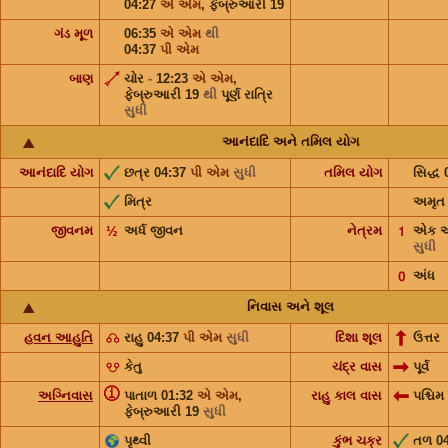
04:27
એ એમ
,
ફેબ્રુઆરી 19
ગંડ મૂળ
06:35
એ એમ
થી
04:37
પી એમ
બાણ
ચોર
-
12:23
એ એમ
,
ફેબ્રુઆરી 19
થી
પૂર્ણ રાત્રિ
સુધી
આનંદાદિ અને તમિલ યોગ
આનંદાદિ યોગ
છત્ર 04:37
પી એમ
સુધી
તમિલ યોગ
સિદ્ધ
મિત્ર
અમૃત
જીવનમ
½
અર્ધ જીવન
નેત્રમ
𝟣
એક આ
સુધી
𝟢
અંધ
નિવાસ અને શૂલ
હવન આહુતિ
☊
રાહુ 04:37
પી એમ
સુધી
દિશા શૂલ
ઉત્તર
☋
કેતુ
ચંદ્ર વાસ
પૂર્વ
ⓘ
અગ્નિવાસ
પાતાળ 01:32
એ એમ
,
રાહુ કાલ વાસ
પશ્ચિમ
ફેબ્રુઆરી 19
સુધી
પૃથ્વી
કુંભ ચક્ર
તળ 0