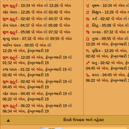
શુભ મુહૂર્ત
- 10:34
એ એમ
થી
12:26
પી એમ
વૃષભ - 10:34
એ એમ
થ
ચોર પંચક - 12:26
પી એમ
થી
02:42
પી એમ
મિથુન - 12:26
પી એમ
શુભ મુહૂર્ત
- 02:42
પી એમ
થી
04:37
પી એમ
કર્ક - 02:42
પી એમ
થી
રોગ પંચક - 04:37
પી એમ
થી
05:08
પી એમ
સિંહ - 05:08
પી એમ
થ
શુભ મુહૂર્ત
- 05:08
પી એમ
થી
07:32
પી એમ
કન્યા - 07:32
પી એમ
મૃત્યુ પંચક - 07:32
પી એમ
થી
09:55
પી એમ
તુલા - 09:55
પી એમ
થી
12:20
એ એમ
,
ફેબ્રુઆરી 
અગ્નિ પંચક - 09:55
પી એમ
થી
12:20
એ એમ
,
ફેબ્રુઆરી 19
વૃશ્ચિક - 12:20
એ એમ
,
02:42
એ એમ
,
ફેબ્રુઆરી 
શુભ મુહૂર્ત
- 12:20
એ એમ
,
ફેબ્રુઆરી 19
થી
01:32
એ એમ
,
ફેબ્રુઆરી 19
ધનુ - 02:42
એ એમ
,
ફે
04:45
એ એમ
,
ફેબ્રુઆરી 
રજ પંચક - 01:32
એ એમ
,
ફેબ્રુઆરી 19
થી
02:42
એ એમ
,
ફેબ્રુઆરી 19
મકર - 04:45
એ એમ
,
ફ
06:22
એ એમ
,
ફેબ્રુઆરી 
શુભ મુહૂર્ત
- 02:42
એ એમ
,
ફેબ્રુઆરી 19
થી
04:45
એ એમ
,
ફેબ્રુઆરી 19
ચોર પંચક - 04:45
એ એમ
,
ફેબ્રુઆરી 19
થી
06:22
એ એમ
,
ફેબ્રુઆરી 19
શુભ મુહૂર્ત
- 06:22
એ એમ
,
ફેબ્રુઆરી 19
થી
06:34
એ એમ
,
ફેબ્રુઆરી 19
દિવસે ઉપવાસ અને તહેવાર