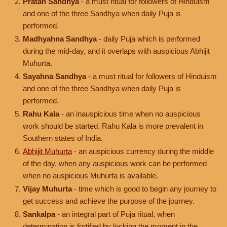
Pratah Sandhya
- a must ritual for followers of Hinduism
and one of the three Sandhya when daily Puja is
performed.
Madhyahna Sandhya
- daily Puja which is performed
during the mid-day, and it overlaps with auspicious Abhijit
Muhurta.
Sayahna Sandhya
- a must ritual for followers of Hinduism
and one of the three Sandhya when daily Puja is
performed.
Rahu Kala
- an inauspicious time when no auspicious
work should be started. Rahu Kala is more prevalent in
Southern states of India.
Abhijit Muhurta
- an auspicious currency during the middle
of the day, when any auspicious work can be performed
when no auspicious Muhurta is available.
Vijay Muhurta
- time which is good to begin any journey to
get success and achieve the purpose of the journey.
Sankalpa
- an integral part of Puja ritual, when
determination is fortified by locking the moment in the