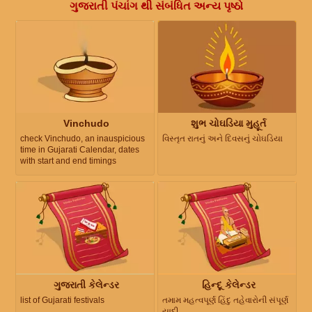
ગુજરાતી પંચાંગ થી સંબંધિત અન્ય પૃષ્ઠો
Vinchudo
શુભ ચોઘડિયા મુહૂર્ત
check Vinchudo, an inauspicious
વિસ્તૃત રાતનું અને દિવસનું ચોઘડિયા
time in Gujarati Calendar, dates
with start and end timings
ગુજરાતી કેલેન્ડર
હિન્દૂ કેલેન્ડર
list of Gujarati festivals
તમામ મહત્વપૂર્ણ હિંદુ તહેવારોની સંપૂર્ણ
યાદી