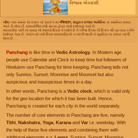
વિજયા એકાદશી
નોંધ:
બધા સમય ૧૨ કલાક નાં પ્રારૂપ માં
लँकेस्टर, સંયુકત રાજ્ય અમેરિકા
નાં સ્થાનિય સમય
અને ડી.એસ.ટી. સમાયોજિત (જો માન્ય હોય) સાથે દર્શાવાયું ગયો છે.
મધ્યરાત્રિ પછી નાં સમય જે આવતો દિવસ ને દર્શાવે છે તે બીજા દિવસ ની દિનાંક થી પ્રત્યય કરીને
દર્શાવ્યા ગયા છે. પંચાંગ માં નવો દિવસ મધ્યરાત્રિએ ન બદલી થાયી ને સૂર્યોદય ના સમય બદલી
થાય છે.
Panchang
is like time in
Vedic Astrology
. In Modern age
people use Calendar and Clock to keep time but followers of
Hinduism use Panchang for time keeping. Panchang tells not
only Sunrise, Sunset, Moonrise and Moonset but also
auspicious and inauspicious times in a day.
In other words, Panchang is a
Vedic clock
, which is valid only
for the geo location for which it has been built. Hence,
Panchang is created for each city in the world separately.
The number of core elements in Panchang are five, namely
Tithi
,
Nakshatra
,
Yoga
,
Karana
and
Var
i.e. weekday. With
the help of these five elements and combining them with
additional elements e.g.
Lagna
, Sunrise, Sunset, Moonrise,