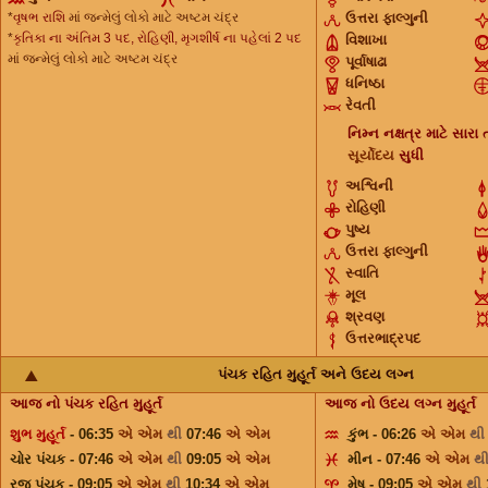
*
વૃષભ રાશિ
માં જન્મેલું લોકો માટે અષ્ટમ ચંદ્ર
ઉત્તરા ફાલ્ગુની
*
કૃતિકા ના અંતિમ 3 પદ, રોહિણી, મૃગશીર્ષ ના પહેલાં 2 પદ
વિશાખા
માં જન્મેલું લોકો માટે અષ્ટમ ચંદ્ર
પૂર્વાષાઢા
ધનિષ્ઠા
રેવતી
નિમ્ન નક્ષત્ર માટે સાર
સૂર્યોદય
સુધી
અશ્વિની
રોહિણી
પુષ્ય
ઉત્તરા ફાલ્ગુની
સ્વાતિ
મૂલ
શ્રવણ
ઉત્તરભાદ્રપદ
પંચક રહિત મુહૂર્ત અને ઉદય લગ્ન
આજ નો પંચક રહિત મુહૂર્ત
આજ નો ઉદય લગ્ન મુહૂર્ત
શુભ મુહૂર્ત
- 06:35
એ એમ
થી
07:46
એ એમ
કુંભ - 06:26
એ એમ
થ
ચોર પંચક - 07:46
એ એમ
થી
09:05
એ એમ
મીન - 07:46
એ એમ
થ
રજ પંચક - 09:05
એ એમ
થી
10:34
એ એમ
મેષ - 09:05
એ એમ
થી