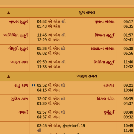
શુભ સમય
બ્રહ્મ મુહૂર્ત
04:52
એ એમ
થી
પ્રાતઃ સંધ્યા
05:1
05:43
એ એમ
06:3
અભિજિત મુહૂર્ત
11:45
એ એમ
થી
વિજય મુહૂર્ત
01:5
12:29
પી એમ
02:4
ગોધૂલી મુહૂર્ત
05:36
પી એમ
થી
સાયાહ્ન સંધ્યા
05:3
06:02
પી એમ
06:5
અમૃત કાલ
09:59
એ એમ
થી
નિશિતા મુહૂર્ત
11:4
11:38
એ એમ
12:3
અશુભ સમય
રાહુ કાળ
02:52
પી એમ
થી
યમગંડ
09:2
04:15
પી એમ
10:4
ગુલિક કાળ
12:07
પી એમ
થી
વિડાલ યોગ
06:3
01:30
પી એમ
04:3
વર્જ્ય
02:57
પી એમ
થી
દુર્મુહુર્ત
08:4
04:37
પી એમ
09:3
02:45
એ એમ
,
ફેબ્રુઆરી 19
10:4
થી
11:4