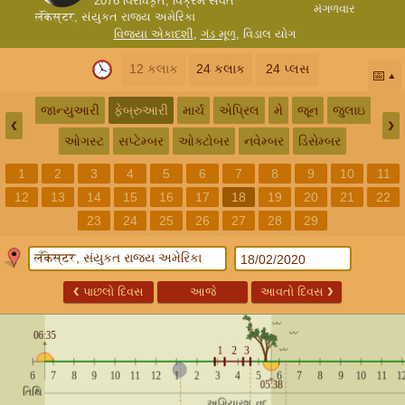
2076 વિરોધકૃત, વિક્રમ સંવત
મંગળવાર
लँकेस्टर, સંયુકત રાજ્ય અમેરિકા
વિજયા એકાદશી
,
ગંડ મૂળ
,
વિડાલ યોગ
12 કલાક
24 કલાક
24 પ્લસ
📅
જાન્યુઆરી
ફેબ્રુઆરી
માર્ચ
એપ્રિલ
મે
જૂન
જુલાઇ
❮
❯
ઓગસ્ટ
સપ્ટેમ્બર
ઓક્ટોબર
નવેમ્બર
ડિસેમ્બર
1
2
3
4
5
6
7
8
9
10
11
12
13
14
15
16
17
18
19
20
21
22
23
24
25
26
27
28
29
❮
પાછલો દિવસ
આજે
આવતો દિવસ
❯