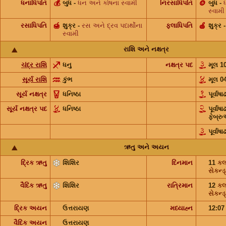
ધનાધિપતિ
💰
બુધ
-
ધન અને કોષના સ્વામી
નિરસાધિપતિ
🪙
બુધ
-
સ્વામી
રસાધિપતિ
🍯
શુક્ર
-
રસ અને દ્રવ પદાર્થોના
ફલાધિપતિ
🍎
શુક્ર
સ્વામી
રાશિ અને નક્ષત્ર
ચંદ્ર રાશિ
ધનુ
નક્ષત્ર પદ
મૂલ 1
સૂર્ય રાશિ
કુંભ
મૂલ 0
સૂર્ય નક્ષત્ર
ધનિષ્ઠા
પૂર્વાષ
સૂર્ય નક્ષત્ર પદ
ધનિષ્ઠા
પૂર્વાષ
ફેબ્ર
પૂર્વાષાઢ
ઋતુ અને અયન
દ્રિક ઋતુ
શિશિર
દિનમાન
11
કલ
સેકન્ડ
વૈદિક ઋતુ
શિશિર
રાત્રિમાન
12
કલ
સેકન્ડ
દ્રિક અયન
ઉત્તરાયણ
મધ્યાહ્ન
12:0
વૈદિક અયન
ઉત્તરાયણ