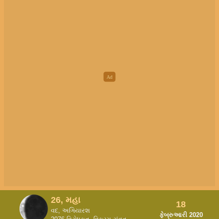
26, મહા
18
વદ, અગિયારશ
ફેબ્રુઆરી 2020