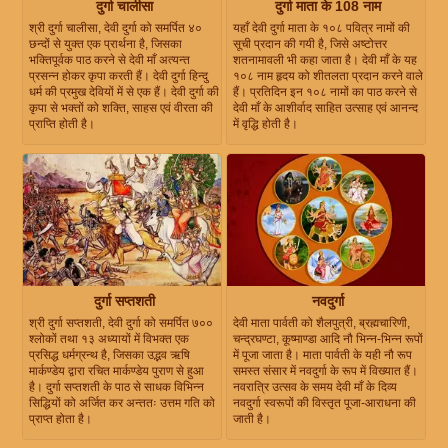
दुर्गा चालीसा
दुर्गा माता के 108 नाम
श्री दुर्गा चालीसा, देवी दुर्गा को समर्पित ४०
यहाँ देवी दुर्गा माता के १०८ पवित्र नामों की
छन्दों से युक्त एक प्रार्थना है, जिसका
सूची प्रदान की गयी है, जिसे अष्टोत्तर
भक्तिपूर्वक पाठ करने से देवी माँ अत्यन्त
शतनामावली भी कहा जाता है। देवी माँ के यह
प्रसन्न होकर कृपा करती हैं। देवी दुर्गा हिन्दु
१०८ नाम हृदय को शीतलता प्रदान करने वाले
धर्म की प्रमुख देवियों में से एक हैं। देवी दुर्गा की
हैं। प्रतिदिन इन १०८ नामों का पाठ करने से
कृपा से भक्तों को शक्ति, साहस एवं वीरता की
देवी माँ के आशीर्वाद साहित उत्साह एवं आनन्द
प्राप्ति होती है।
में वृद्धि होती है।
दुर्गा सप्तशती
नवदुर्गा
श्री दुर्गा सप्तशती, देवी दुर्गा को समर्पित ७००
देवी माता पार्वती को शैलपुत्री, ब्रह्मचारिणी,
श्लोकों तथा १३ अध्यायों में विभक्त एक
चन्द्रघण्टा, कूष्माण्डा आदि नौ भिन्न-भिन्न रूपों
प्रसिद्ध धर्मग्रन्थ है, जिसका उद्भव ऋषि
में पूजा जाता है। माता पार्वती के यही नौ रूप
मार्कण्डेय द्वारा रचित मार्कण्डेय पुराण से हुआ
समस्त संसार में नवदुर्गा के रूप में विख्यात हैं।
है। दुर्गा सप्तशती के पाठ से साधक विभिन्न
नवरात्रि उत्सव के समय देवी माँ के दिव्य
सिद्धियों को अर्जित कर अन्ततः उत्तम गति को
नवदुर्गा स्वरूपों की विस्तृत पूजा-आराधना की
प्राप्त होता है।
जाती है।