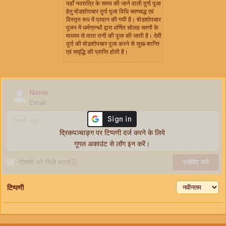
यहाँ नवरात्रि के समय की जाने वाली दुर्गा पूजा
हेतु षोडशोपचार दुर्गा पूजा विधि चरणबद्ध एवं
विस्तृत रूप में प्रदान की गयी है। षोडशोपचार
पूजन में धर्मग्रन्थों द्वारा वर्णित सोलह चरणों के
माध्यम से माता रानी की पूजा की जाती है। देवी
दुर्गा की षोडशोपचार पूजा करने से सुख-शान्ति
एवं समृद्धि की प्राप्ति होती है।
Name
Email
द्रिकपञ्चाङ्ग पर टिप्पणी दर्ज करने के लिये
गूगल अकाउंट से लॉग इन करें।
टिप्पणी को निजी बनायें
ⓘ
सबमिट करें
टिप्पणी