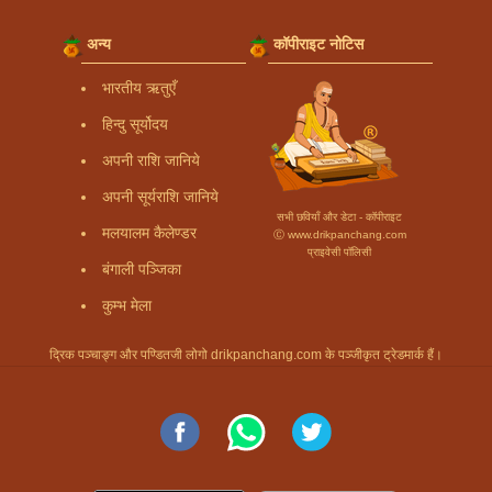
अन्य
कॉपीराइट नोटिस
भारतीय ऋतुएँ
हिन्दु सूर्योदय
अपनी राशि जानिये
अपनी सूर्यराशि जानिये
सभी छवियाँ और डेटा - कॉपीराइट
मलयालम कैलेण्डर
Ⓒ www.drikpanchang.com
प्राइवेसी पॉलिसी
बंगाली पञ्जिका
कुम्भ मेला
द्रिक पञ्चाङ्ग और पण्डितजी लोगो drikpanchang.com के पञ्जीकृत ट्रेडमार्क हैं।