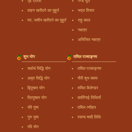
गृह प्रवेश
गण्ड मूल
वाहन खरीदने का मुहूर्त
भद्रा विचार
घर, जमीन खरीदने का मुहूर्त
राहु काल
नक्षत्र
अभिजित नक्षत्र
शुभ योग
तमिल पञ्चाङ्गम
सर्वार्थ सिद्धि योग
तमिल पञ्चाङ्गम
अमृत सिद्धि योग
गौरी शुभ समय
द्विपुष्कर योग
तमिल कैलेण्डर
त्रिपुष्कर योग
कार्तिगाई तिथियाँ
रवि पुष्य
तमिल त्यौहार
गुरु पुष्य
स्कन्द षष्ठी तिथि
रवि योग