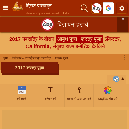
द्रिक पञ्चाङ्ग
devotionally made & hosted in India
X
विज्ञापन हटायें
2017 नवरात्रि के दौरान
आयुध पूजा | शस्त्र पूजा
लँकेस्टर,
California, संयुक्त राज्य अमेरिका के लिये
⋮
होम
कैलेण्डर
शारदीय महा नवरात्रि
आयुध पूजा
2017 शस्त्र पूजा
T
९
वर्ष
2017
वर्ष बदलें
वर्तमान वर्ष
देवनागरी अंक सेट करें
आधुनिक थीम चुनें