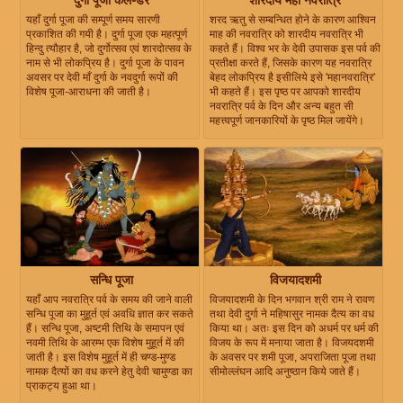
दुर्गा पूजा कैलेण्डर
शारदीय महा नवरात्रि
यहाँ दुर्गा पूजा की सम्पूर्ण समय सारणी
शरद ऋतु से सम्बन्धित होने के कारण आश्विन
प्रकाशित की गयी है। दुर्गा पूजा एक महत्पूर्ण
माह की नवरात्रि को शारदीय नवरात्रि भी
हिन्दु त्यौहार है, जो दुर्गोत्सव एवं शारदोत्सव के
कहते हैं। विश्व भर के देवी उपासक इस पर्व की
नाम से भी लोकप्रिय है। दुर्गा पूजा के पावन
प्रतीक्षा करते हैं, जिसके कारण यह नवरात्रि
अवसर पर देवी माँ दुर्गा के नवदुर्गा रूपों की
बेहद लोकप्रिय है इसीलिये इसे 'महानवरात्रि'
विशेष पूजा-आराधना की जाती है।
भी कहते हैं। इस पृष्ठ पर आपको शारदीय
नवरात्रि पर्व के दिन और अन्य बहुत सी
महत्त्वपूर्ण जानकारियों के पृष्ठ मिल जायेंगे।
सन्धि पूजा
विजयादशमी
यहाँ आप नवरात्रि पर्व के समय की जाने वाली
विजयादशमी के दिन भगवान श्री राम ने रावण
सन्धि पूजा का मुहूर्त एवं अवधि ज्ञात कर सकते
तथा देवी दुर्गा ने महिषासुर नामक दैत्य का वध
हैं। सन्धि पूजा, अष्टमी तिथि के समापन एवं
किया था। अतः इस दिन को अधर्म पर धर्म की
नवमी तिथि के आरम्भ एक विशेष मुहूर्त में की
विजय के रूप में मनाया जाता है। विजयदशमी
जाती है। इस विशेष मुहूर्त में ही चण्ड-मुण्ड
के अवसर पर शमी पूजा, अपराजिता पूजा तथा
नामक दैत्यों का वध करने हेतु देवी चामुण्डा का
सीमोल्लंघन आदि अनुष्ठान किये जाते हैं।
प्राकट्य हुआ था।