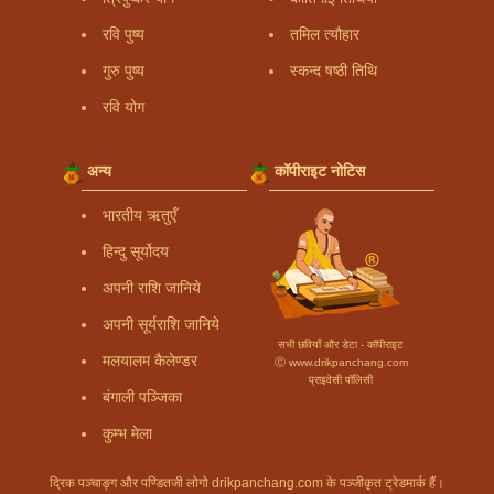
रवि पुष्य
तमिल त्यौहार
गुरु पुष्य
स्कन्द षष्ठी तिथि
रवि योग
अन्य
कॉपीराइट नोटिस
भारतीय ऋतुएँ
हिन्दु सूर्योदय
अपनी राशि जानिये
अपनी सूर्यराशि जानिये
सभी छवियाँ और डेटा - कॉपीराइट
मलयालम कैलेण्डर
Ⓒ www.drikpanchang.com
प्राइवेसी पॉलिसी
बंगाली पञ्जिका
कुम्भ मेला
द्रिक पञ्चाङ्ग और पण्डितजी लोगो drikpanchang.com के पञ्जीकृत ट्रेडमार्क हैं।