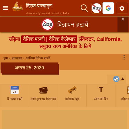
द्रिक पञ्चाङ्ग
devotionally made & hosted in India
X
विज्ञापन हटायें
उड़िया
दैनिक पञ्जी | दैनिक कैलेण्डर
लँकेस्टर, California,
संयुक्त राज्य अमेरिका के लिये
⋮
होम
पञ्चाङ्ग
ओड़िया दैनिक पञ्जी
अगस्त 25, 2020
T
अगस्त
25
दिनाङ्क बदलें
आज का दिन
कार्ड दृश्य पर स्विच करें
कैलेण्डर चुनें
वैदिक 