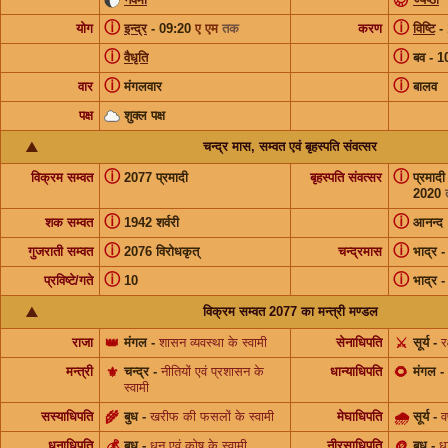
ⓘ
ⓘ
योग
इन्द्र
- 09:20
ए एम
तक
करण
विष्टि
-
ⓘ
ⓘ
वैधृति
बव - 
ⓘ
ⓘ
वार
मंगलवार
बालव
पक्ष
शुक्ल पक्ष
चन्द्र मास, सम्वत एवं बृहस्पति संवत्सर
ⓘ
ⓘ
विक्रम सम्वत
2077 प्रमादी
बृहस्पति संवत्सर
प्रमाद
2020
ⓘ
ⓘ
शक सम्वत
1942 शर्वरी
आनन्द
ⓘ
ⓘ
गुजराती सम्वत
2076 विरोधकृत्
चन्द्रमास
भाद्र
ⓘ
ⓘ
प्रविष्टे/गते
10
भाद्र
विक्रम सम्वत 2077 का मन्त्री मण्डल
राजा
👑
मंगल
-
शासन व्यवस्था के स्वामी
सेनाधिपति
⚔️
सूर्य
-
र
मन्त्री
⚜️
चन्द्र
-
नीतियों एवं प्रशासन के
धान्याधिपति
🌻
मंगल
-
स्वामी
सस्याधिपति
🌾
बुध
-
खरीफ की फसलों के स्वामी
मेघाधिपति
🌧
सूर्य
-
व
धनाधिपति
💰
बुध
-
धन एवं कोष के स्वामी
नीरसाधिपति
🪙
बुध
-
ध