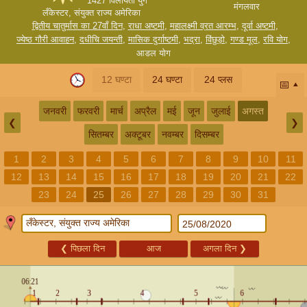
1427 विलायती युग
मंगलवार
लँकेस्टर, संयुक्त राज्य अमेरिका
द्वितीय चातुर्मास का 27वाँ दिन
,
राधा अष्टमी
,
महालक्ष्मी व्रत आरम्भ
,
दूर्वा अष्टमी
,
ज्येष्ठ गौरी आवाहन
,
दधीचि जयन्ती
,
मासिक दुर्गाष्टमी
,
भद्रा
,
विंछुड़ो
,
गण्ड मूल
,
रवि योग
,
आडल योग
12 घण्टा
24 घण्टा
24 प्लस
📅
जनवरी
फरवरी
मार्च
अप्रैल
मई
जून
जुलाई
अगस्त
❮
❯
सितम्बर
अक्टूबर
नवम्बर
दिसम्बर
1
2
3
4
5
6
7
8
9
10
11
12
13
14
15
16
17
18
19
20
21
22
23
24
25
26
27
28
29
30
31
❮
पिछला दिन
आज
अगला दिन
❯