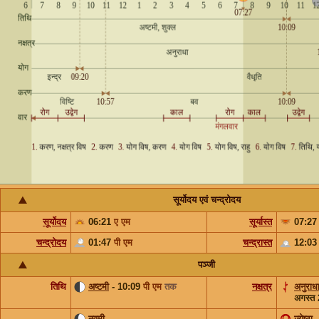
सूर्योदय एवं चन्द्रोदय
सूर्योदय
06:21
ए एम
सूर्यास्त
07:2
चन्द्रोदय
01:47
पी एम
चन्द्रास्त
12:0
पञ्जी
तिथि
अष्टमी
- 10:09
पी एम
तक
नक्षत्र
अनुराध
अगस्त
नवमी
ज्येष्ठा