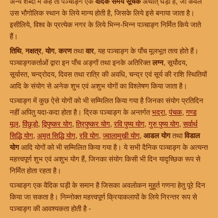
अन्य शब्दों में कहें तो पञ्चाङ्ग एक
वैदिक समय सूचक
अर्थात् घड़ी है, जो केवल
उस भौगोलिक स्थान के लिये मान्य होती है, जिसके लिये इसे बनाया जाता है।
इसीलिये, विश्व के प्रत्येक नगर के लिये भिन्न-भिन्न पञ्चाङ्ग निर्मित किये जाते
हैं।
तिथि
,
नक्षत्र
,
योग
,
करण
तथा
वार
, यह पञ्चाङ्ग के पाँच मूलभूत तत्व होते हैं।
पञ्चाङ्गकर्ताओं द्वारा इन पाँच अङ्गों तथा इनके अतिरिक्त
लग्न
, सूर्योदय,
सूर्यास्त, चन्द्रोदय, दिवस तथा रात्रि की अवधि, चन्द्र एवं सूर्य की राशि स्थितियों
आदि के संयोग से अनेक शुभ एवं अशुभ योगों का विश्लेषण किया जाता है।
पञ्चाङ्ग में कुछ ऐसे योगों को भी सम्मिलित किया गया है जिनका संयोग प्रतिदिन
नहीं अपितु यदा-कदा होता है। द्रिक पञ्चाङ्ग के अन्तर्गत
भद्रा
,
पंचक
,
गण्ड
मूल
,
विंछुड़ो
,
द्विपुष्कर योग
,
त्रिपुष्कर योग
,
रवि पुष्य योग
,
गुरु पुष्य योग
,
सर्वार्थ
सिद्धि योग
,
अमृत सिद्धि योग
,
रवि योग
,
ज्वालामुखी योग
,
आडल योग
तथा
विडाल
योग
आदि योगों को भी सम्मिलित किया गया है। ये सभी दैनिक पञ्चाङ्ग के अत्यन्त
महत्त्वपूर्ण शुभ एवं अशुभ योग हैं, जिनका संयोग किसी भी दिन यादृच्छिक रूप से
निर्मित होता रहता है।
पञ्चाङ्ग एक वैदिक घड़ी के समान है जिसका अवलोकन मुहूर्त गणना हेतु पूरे दिन
किया जा सकता है। निम्नोक्त महत्त्वपूर्ण क्रियाकलापों के लिये निरन्तर रूप से
पञ्चाङ्ग की आवश्यकता होती है -