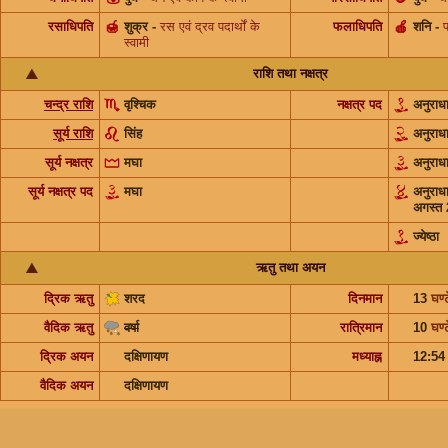
रसाधिपति
🍯
शुक्र
-
रस एवं द्रव पदार्थों के
फलाधिपति
🍎
शनि
-
फ
स्वामी
राशि तथा नक्षत्र
चन्द्र राशि
वृश्चिक
नक्षत्र पद
अनुराध
सूर्य राशि
सिंह
अनुराध
सूर्य नक्षत्र
मघा
अनुराध
सूर्य नक्षत्र पद
मघा
अनुराध
अगस्त
ज्येष्ठा
ऋतु तथा अयन
द्रिक ऋतु
शरद
दिनमान
13
घण्ट
वैदिक ऋतु
वर्षा
रात्रिमान
10
घण्ट
द्रिक अयन
दक्षिणायण
मध्याह्न
12:5
वैदिक अयन
दक्षिणायण