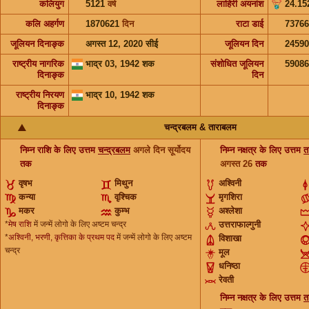
कलियुग
5121
वर्ष
लाहिरी अयनांश
24.15
कलि अहर्गण
1870621
दिन
राटा डाई
73766
जूलियन दिनाङ्क
अगस्त 12, 2020 सीई
जूलियन दिन
2459
राष्ट्रीय नागरिक
भाद्र 03, 1942 शक
संशोधित जूलियन
5908
दिनाङ्क
दिन
राष्ट्रीय निरयण
भाद्र 10, 1942 शक
दिनाङ्क
चन्द्रबलम & ताराबलम
निम्न राशि के लिए उत्तम
चन्द्रबलम
अगले दिन सूर्योदय
निम्न नक्षत्र के लिए उत्तम
त
तक
अगस्त 26
तक
वृषभ
मिथुन
अश्विनी
कन्या
वृश्चिक
मृगशिरा
मकर
कुम्भ
अश्लेशा
*
मेष राशि
में जन्में लोगो के लिए अष्टम चन्द्र
उत्तराफाल्गुनी
*
अश्विनी, भरणी, कृत्तिका के प्रथम पद
में जन्में लोगो के लिए अष्टम
विशाखा
चन्द्र
मूल
धनिष्ठा
रेवती
निम्न नक्षत्र के लिए उत्तम
त