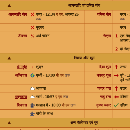
आनन्दादि एवं तमिल योग
आनन्दादि योग
वज्र - 12:34
ए एम
,
अगस्त 26
तमिल योग
मरण -
तक
तक
मुद्गर
मरण
जीवनम
½
अर्ध जीवन
नेत्रम
𝟣
एक नेत
अगस्त
𝟤
दो नेत्र
निवास और शूल
होमाहुति
♀
शुक्र
दिशा शूल
उत्तर
अग्निवास
पृथ्वी - 10:09
पी एम
तक
नक्षत्र शूल
पूर्व
-
1
पूर्ण रात
आकाश
चन्द्र वास
उत्तर
भद्रावास
स्वर्ग - 10:57
ए एम
तक
राहु वास
पश्चिम
शिववास
श्मशान में - 10:09
पी एम
तक
कुम्भ चक्र
दक्षिण
गौरी के साथ
अन्य कैलेण्डर एवं युग