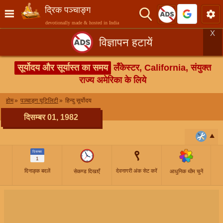
द्रिक पञ्चाङ्ग
devotionally made & hosted in India
X
विज्ञापन हटायें
सूर्योदय और सूर्यास्त का समय
लँकेस्टर, California, संयुक्त
राज्य अमेरिका के लिये
होम
पञ्चाङ्ग यूटिलिटी
हिन्दु सूर्योदय
दिसम्बर 01, 1982
९
दिसम्बर
1
दिनाङ्क बदलें
देवनागरी अंक सेट करें
सेकण्ड दिखाएँ
आधुनिक थीम चुनें