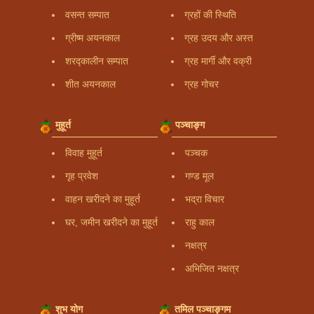
वसन्त सम्पात
ग्रहों की स्थिति
ग्रीष्म अयनकाल
ग्रह उदय और अस्त
शरद्कालीन सम्पात
ग्रह मार्गी और वक्री
शीत अयनकाल
ग्रह गोचर
मुहूर्त
पञ्चाङ्ग
विवाह मुहूर्त
पञ्चक
गृह प्रवेश
गण्ड मूल
वाहन खरीदने का मुहूर्त
भद्रा विचार
घर, जमीन खरीदने का मुहूर्त
राहु काल
नक्षत्र
अभिजित नक्षत्र
शुभ योग
तमिल पञ्चाङ्गम