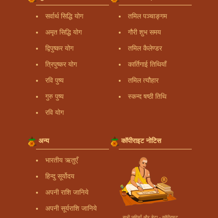
सर्वार्थ सिद्धि योग
तमिल पञ्चाङ्गम
अमृत सिद्धि योग
गौरी शुभ समय
द्विपुष्कर योग
तमिल कैलेण्डर
त्रिपुष्कर योग
कार्तिगाई तिथियाँ
रवि पुष्य
तमिल त्यौहार
गुरु पुष्य
स्कन्द षष्ठी तिथि
रवि योग
अन्य
कॉपीराइट नोटिस
भारतीय ऋतुएँ
हिन्दु सूर्योदय
अपनी राशि जानिये
अपनी सूर्यराशि जानिये
सभी छवियाँ और डेटा - कॉपीराइट