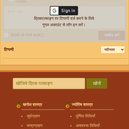
Email
द्रिकपञ्चाङ्ग पर टिप्पणी दर्ज करने के लिये
गूगल अकाउंट से लॉग इन करें।
टिप्पणी को निजी बनायें
ⓘ
सबमिट करें
टिप्पणी
खोजें
खगोल शास्त्र
ज्योतिष शास्त्र
सूर्यग्रहण
पूर्णिमा तिथियाँ
चन्द्रग्रहण
अमावस्या तिथियाँ