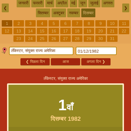
जनवरी
फरवरी
मार्च
अप्रैल
मई
जून
जुलाई
अगस्त
❮
❯
सितम्बर
अक्टूबर
नवम्बर
दिसम्बर
1
2
3
4
5
6
7
8
9
10
11
12
13
14
15
16
17
18
19
20
21
22
23
24
25
26
27
28
29
30
31
❮
पिछला दिन
आज
अगला दिन
❯
लँकेस्टर, संयुक्त राज्य अमेरिका
1
वाँ
दिसम्बर 1982