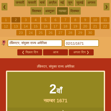
जनवरी
फरवरी
मार्च
अप्रैल
मई
जून
जुलाई
अगस्त
❮
❯
सितम्बर
अक्टूबर
नवम्बर
दिसम्बर
1
2
3
4
5
6
7
8
9
10
11
12
13
14
15
16
17
18
19
20
21
22
23
24
25
26
27
28
29
30
❮
पिछला दिन
आज
अगला दिन
❯
लँकेस्टर, संयुक्त राज्य अमेरिका
2
वाँ
नवम्बर 1671