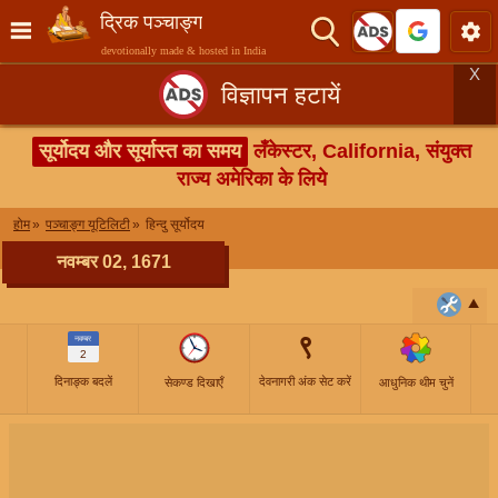
द्रिक पञ्चाङ्ग
devotionally made & hosted in India
X
विज्ञापन हटायें
सूर्योदय और सूर्यास्त का समय
लँकेस्टर, California, संयुक्त
राज्य अमेरिका के लिये
होम
पञ्चाङ्ग यूटिलिटी
हिन्दु सूर्योदय
नवम्बर 02, 1671
९
नवम्बर
2
दिनाङ्क बदलें
देवनागरी अंक सेट करें
सेकण्ड दिखाएँ
आधुनिक थीम चुनें