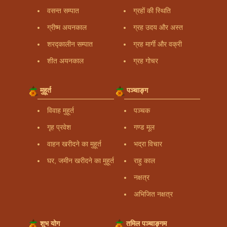
वसन्त सम्पात
ग्रहों की स्थिति
ग्रीष्म अयनकाल
ग्रह उदय और अस्त
शरद्कालीन सम्पात
ग्रह मार्गी और वक्री
शीत अयनकाल
ग्रह गोचर
मुहूर्त
पञ्चाङ्ग
विवाह मुहूर्त
पञ्चक
गृह प्रवेश
गण्ड मूल
वाहन खरीदने का मुहूर्त
भद्रा विचार
घर, जमीन खरीदने का मुहूर्त
राहु काल
नक्षत्र
अभिजित नक्षत्र
शुभ योग
तमिल पञ्चाङ्गम