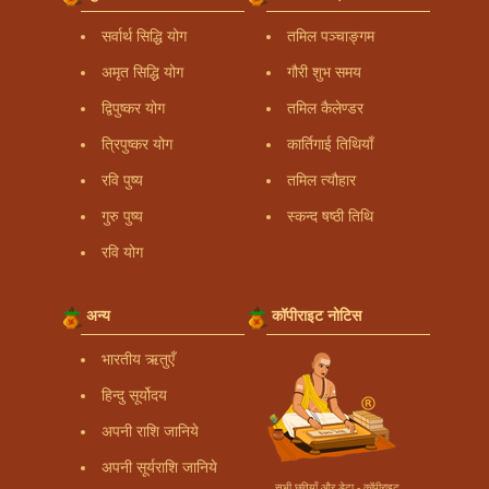
सर्वार्थ सिद्धि योग
तमिल पञ्चाङ्गम
अमृत सिद्धि योग
गौरी शुभ समय
द्विपुष्कर योग
तमिल कैलेण्डर
त्रिपुष्कर योग
कार्तिगाई तिथियाँ
रवि पुष्य
तमिल त्यौहार
गुरु पुष्य
स्कन्द षष्ठी तिथि
रवि योग
अन्य
कॉपीराइट नोटिस
भारतीय ऋतुएँ
हिन्दु सूर्योदय
अपनी राशि जानिये
अपनी सूर्यराशि जानिये
सभी छवियाँ और डेटा - कॉपीराइट