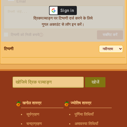
Email
द्रिकपञ्चाङ्ग पर टिप्पणी दर्ज करने के लिये
गूगल अकाउंट से लॉग इन करें।
टिप्पणी को निजी बनायें
ⓘ
सबमिट करें
टिप्पणी
खोजें
खगोल शास्त्र
ज्योतिष शास्त्र
सूर्यग्रहण
पूर्णिमा तिथियाँ
चन्द्रग्रहण
अमावस्या तिथियाँ