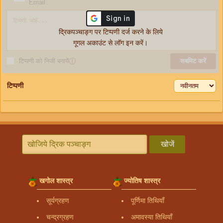
Email
द्रिकपञ्चाङ्ग पर टिप्पणी दर्ज करने के लिये
गूगल अकाउंट से लॉग इन करें।
टिप्पणी को निजी बनायें
ⓘ
सबमिट करें
टिप्पणी
खोजें
खगोल शास्त्र
ज्योतिष शास्त्र
सूर्यग्रहण
पूर्णिमा तिथियाँ
चन्द्रग्रहण
अमावस्या तिथियाँ