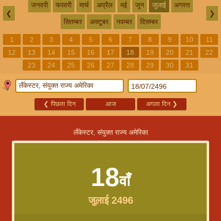
जनवरी
फरवरी
मार्च
अप्रैल
मई
जून
जुलाई
अगस्त
❮
❯
सितम्बर
अक्टूबर
नवम्बर
दिसम्बर
1
2
3
4
5
6
7
8
9
10
11
12
13
14
15
16
17
18
19
20
21
22
23
24
25
26
27
28
29
30
31
❮
पिछला दिन
आज
अगला दिन
❯
लँकेस्टर, संयुक्त राज्य अमेरिका
18
वाँ
जुलाई 2496