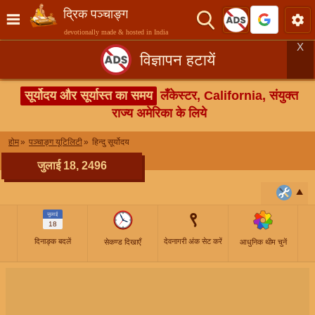
द्रिक पञ्चाङ्ग
devotionally made & hosted in India
X
विज्ञापन हटायें
सूर्योदय और सूर्यास्त का समय
लँकेस्टर, California, संयुक्त
राज्य अमेरिका के लिये
होम
पञ्चाङ्ग यूटिलिटी
हिन्दु सूर्योदय
जुलाई 18, 2496
९
जुलाई
18
दिनाङ्क बदलें
देवनागरी अंक सेट करें
सेकण्ड दिखाएँ
आधुनिक थीम चुनें