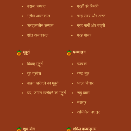
वसन्त सम्पात
ग्रहों की स्थिति
ग्रीष्म अयनकाल
ग्रह उदय और अस्त
शरद्कालीन सम्पात
ग्रह मार्गी और वक्री
शीत अयनकाल
ग्रह गोचर
मुहूर्त
पञ्चाङ्ग
विवाह मुहूर्त
पञ्चक
गृह प्रवेश
गण्ड मूल
वाहन खरीदने का मुहूर्त
भद्रा विचार
घर, जमीन खरीदने का मुहूर्त
राहु काल
नक्षत्र
अभिजित नक्षत्र
शुभ योग
तमिल पञ्चाङ्गम