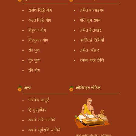
सर्वार्थ सिद्धि योग
तमिल पञ्चाङ्गम
अमृत सिद्धि योग
गौरी शुभ समय
द्विपुष्कर योग
तमिल कैलेण्डर
त्रिपुष्कर योग
कार्तिगाई तिथियाँ
रवि पुष्य
तमिल त्यौहार
गुरु पुष्य
स्कन्द षष्ठी तिथि
रवि योग
अन्य
कॉपीराइट नोटिस
भारतीय ऋतुएँ
हिन्दु सूर्योदय
अपनी राशि जानिये
अपनी सूर्यराशि जानिये
सभी छवियाँ और डेटा - कॉपीराइट