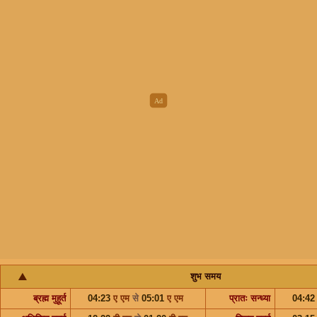
शुभ समय
ब्रह्म मुहूर्त
04:23
ए एम
से
05:01
ए एम
प्रातः सन्ध्या
04:4