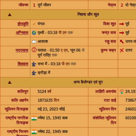
जीवनम
𝟣
पूर्ण जीवन
नेत्रम
𝟤
दो नेत्र
निवास और शूल
होमाहुति
♂
मंगल
दिशा शूल
पूर्व
अग्निवास
पृथ्वी - 03:18
पी एम
तक
चन्द्र वास
पूर्व
आकाश
राहु वास
उत्तर-प
ⓘ
भद्रावास
पाताल
-
01:50
ए एम
,
जून 06
से
कुम्भ चक्र
उत्तर
पूर्ण रात्रि
तक
शिववास
सभा में - 03:18
पी एम
तक
क्रीड़ा में
अन्य कैलेण्डर एवं युग
कलियुग
5124
वर्ष
लाहिरी अयनांश
24.19
कलि अहर्गण
1871635
दिन
राटा डाई
73867
जूलियन दिनाङ्क
मई 23, 2023 सीई
जूलियन दिन
2460
राष्ट्रीय नागरिक
ज्येष्ठ 15, 1945 शक
संशोधित जूलियन
6010
दिनाङ्क
दिन
राष्ट्रीय निरयण
ज्येष्ठ 22, 1945 शक