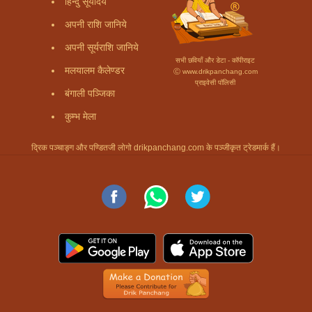
हिन्दु सूर्योदय
अपनी राशि जानिये
अपनी सूर्यराशि जानिये
सभी छवियाँ और डेटा - कॉपीराइट
मलयालम कैलेण्डर
Ⓒ www.drikpanchang.com
प्राइवेसी पॉलिसी
बंगाली पञ्जिका
कुम्भ मेला
द्रिक पञ्चाङ्ग और पण्डितजी लोगो drikpanchang.com के पञ्जीकृत ट्रेडमार्क हैं।