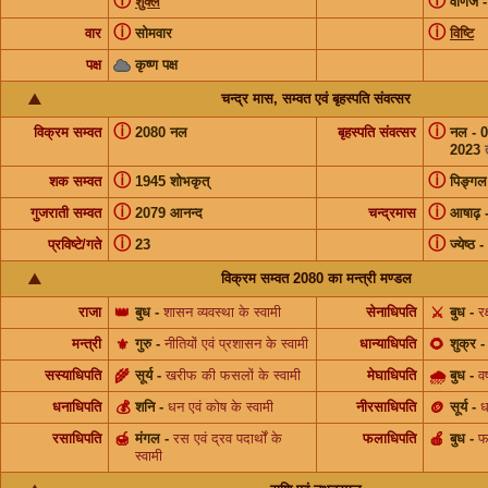
ⓘ
ⓘ
शुक्ल
वणिज 
ⓘ
ⓘ
वार
सोमवार
विष्टि
पक्ष
कृष्ण पक्ष
चन्द्र मास, सम्वत एवं बृहस्पति संवत्सर
ⓘ
ⓘ
विक्रम सम्वत
2080 नल
बृहस्पति संवत्सर
नल - 
2023
ⓘ
ⓘ
शक सम्वत
1945 शोभकृत्
पिङ्गल
ⓘ
ⓘ
गुजराती सम्वत
2079 आनन्द
चन्द्रमास
आषाढ़
ⓘ
ⓘ
प्रविष्टे/गते
23
ज्येष्ठ
-
विक्रम सम्वत 2080 का मन्त्री मण्डल
राजा
👑
बुध
-
शासन व्यवस्था के स्वामी
सेनाधिपति
⚔️
बुध
-
रक
मन्त्री
⚜️
गुरु
-
नीतियों एवं प्रशासन के स्वामी
धान्याधिपति
🌻
शुक्र
सस्याधिपति
🌾
सूर्य
-
खरीफ की फसलों के स्वामी
मेघाधिपति
🌧
बुध
-
वर
धनाधिपति
💰
शनि
-
धन एवं कोष के स्वामी
नीरसाधिपति
🪙
सूर्य
-
ध
रसाधिपति
🍯
मंगल
-
रस एवं द्रव पदार्थों के
फलाधिपति
🍎
बुध
-
फल
स्वामी