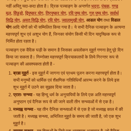
नहीं अपितु यदा-कदा होता है। द्रिक पञ्चाङ्ग के अन्तर्गत
भद्रा
,
पंचक
,
गण्ड
मूल
,
विंछुड़ो
,
द्विपुष्कर योग
,
त्रिपुष्कर योग
,
रवि पुष्य योग
,
गुरु पुष्य योग
,
सर्वार्थ
सिद्धि योग
,
अमृत सिद्धि योग
,
रवि योग
,
ज्वालामुखी योग
,
आडल योग
तथा
विडाल
योग
आदि योगों को भी सम्मिलित किया गया है। ये सभी दैनिक पञ्चाङ्ग के अत्यन्त
महत्त्वपूर्ण शुभ एवं अशुभ योग हैं, जिनका संयोग किसी भी दिन यादृच्छिक रूप से
निर्मित होता रहता है।
पञ्चाङ्ग एक वैदिक घड़ी के समान है जिसका अवलोकन मुहूर्त गणना हेतु पूरे दिन
किया जा सकता है। निम्नोक्त महत्त्वपूर्ण क्रियाकलापों के लिये निरन्तर रूप से
पञ्चाङ्ग की आवश्यकता होती है -
ब्रह्म मुहूर्त
- इस मुहूर्त में जागना एवं प्रथम पूजन करना महत्त्वपूर्ण होता है।
सभी मनुष्यों को धार्मिक एवं शैक्षणिक गतिविधियाँ आरम्भ करने के लिये इस
शुभ मुहूर्त में उठने का सुझाव दिया जाता है।
प्रातः सन्ध्या
- यह हिन्दु धर्म के अनुयायियों के लिये एक अति महत्त्वपूर्ण
अनुष्ठान एवं दैनिक रूप से की जाने वाली तीन सन्ध्याओं में से एक है।
मध्याह्न सन्ध्या
- यह तीन दैनिक सन्ध्याओं में से एक है जो मध्याह्न काल में की
जाती है। मध्याह्न सन्ध्या, अभिजित मुहूर्त के समय की जाती है, जो एक शुभ
मुहूर्त है।
सायाह्न सन्ध्या
- यह हिन्दुओं के लिये एक आवश्यक अनुष्ठान है, जो दैनिक