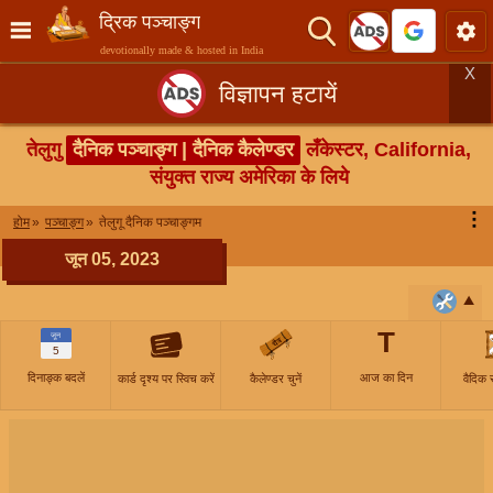
द्रिक पञ्चाङ्ग
devotionally made & hosted in India
X
विज्ञापन हटायें
तेलुगु
दैनिक पञ्चाङ्ग | दैनिक कैलेण्डर
लँकेस्टर, California,
संयुक्त राज्य अमेरिका के लिये
⋮
होम
पञ्चाङ्ग
तेलुगू दैनिक पञ्चाङ्गम
जून 05, 2023
T
जून
5
दिनाङ्क बदलें
आज का दिन
कार्ड दृश्य पर स्विच करें
कैलेण्डर चुनें
वैदिक 