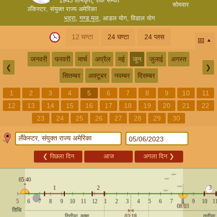
1945 शोभकृत्, शक सम्वत
सोमवार
लँकेस्टर, संयुक्त राज्य अमेरिका
भद्रा
,
गण्ड मूल
,
आडल योग
,
विडाल योग
12 घण्टा
24 घण्टा
24 प्लस
📅
जनवरी
फरवरी
मार्च
अप्रैल
मई
जून
जुलाई
अगस्त
❮
❯
सितम्बर
अक्टूबर
नवम्बर
दिसम्बर
1
2
3
4
5
6
7
8
9
10
11
12
13
14
15
16
17
18
19
20
21
22
23
24
25
26
27
28
29
30
❮
पिछला दिन
आज
अगला दिन
❯