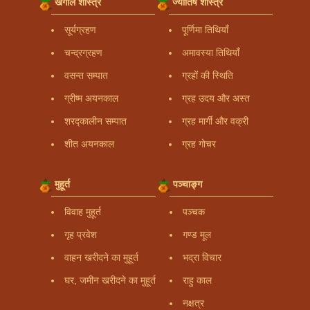
खगोल शास्त्र
ज्योतिष शास्त्र
सूर्यग्रहण
पूर्णिमा तिथियाँ
चन्द्रग्रहण
अमावस्या तिथियाँ
वसन्त सम्पात
ग्रहों की स्थिति
ग्रीष्म अयनकाल
ग्रह उदय और अस्त
शरद्कालीन सम्पात
ग्रह मार्गी और वक्री
शीत अयनकाल
ग्रह गोचर
मुहूर्त
पञ्चाङ्ग
विवाह मुहूर्त
पञ्चक
गृह प्रवेश
गण्ड मूल
वाहन खरीदने का मुहूर्त
भद्रा विचार
घर, जमीन खरीदने का मुहूर्त
राहु काल
नक्षत्र