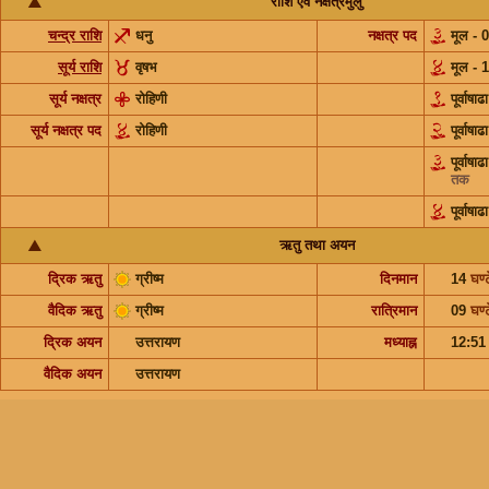
राशि एवं नक्षत्रमुलु
चन्द्र राशि
धनु
नक्षत्र पद
मूल - 
सूर्य राशि
वृषभ
मूल - 
सूर्य नक्षत्र
रोहिणी
पूर्वाष
सूर्य नक्षत्र पद
रोहिणी
पूर्वाष
पूर्वाष
तक
पूर्वाषाढा
ऋतु तथा अयन
द्रिक ऋतु
ग्रीष्म
दिनमान
14
घण्ट
वैदिक ऋतु
ग्रीष्म
रात्रिमान
09
घण्ट
द्रिक अयन
उत्तरायण
मध्याह्न
12:5
वैदिक अयन
उत्तरायण