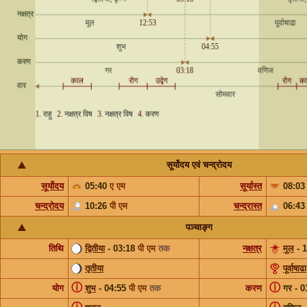
सूर्योदय एवं चन्द्रोदय
सूर्योदय
05:40
ए एम
सूर्यास्त
08:0
चन्द्रोदय
10:26
पी एम
चन्द्रास्त
06:4
पञ्चाङ्ग
तिथि
द्वितीया
- 03:18
पी एम
तक
नक्षत्र
मूल
- 
तृतीया
पूर्वाषाढा
ⓘ
ⓘ
योग
शुभ
- 04:55
पी एम
तक
करण
गर - 