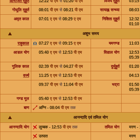
अभिजित मुहूर्त
12:22
पी एम
से
01:20
पी एम
विजय मुहूर्त
03:1
गोधूलि मुहूर्त
08:01
पी एम
से
08:21
पी एम
सायाह्न सन्ध्या
08:0
अमृत काल
07:01
ए एम
से
08:29
ए एम
निशिता मुहूर्त
12:3
01:1
अशुभ समय
राहुकाल
07:27
ए एम
से
09:15
ए एम
यमगण्ड
11:0
आडल योग
05:40
ए एम
से
12:53
पी एम
विडाल योग
12:5
05:3
गुलिक काल
02:39
पी एम
से
04:27
पी एम
दुर्मुहूर्त
01:2
वर्ज्य
11:25
ए एम
से
12:53
पी एम
04:1
09:37
पी एम
से
11:04
पी एम
भद्रा
01:5
05:3
गण्ड मूल
05:40
ए एम
से
12:53
पी एम
बाण
अग्नि - 08:04
पी एम
तक
आनन्दादि एवं तमिल योग
आनन्दादि योग
लुम्बक - 12:53
पी एम
तक
तमिल योग
मरण -
उत्पात
मरण