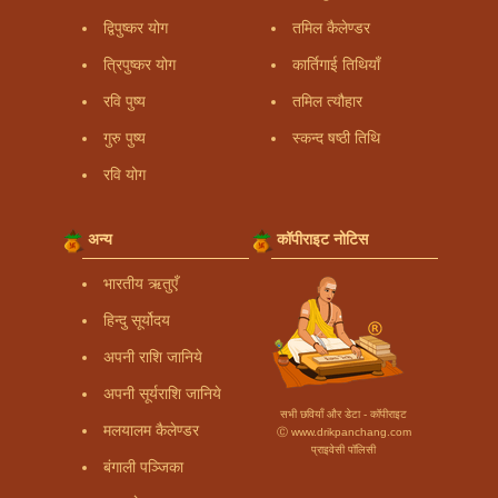
द्विपुष्कर योग
तमिल कैलेण्डर
त्रिपुष्कर योग
कार्तिगाई तिथियाँ
रवि पुष्य
तमिल त्यौहार
गुरु पुष्य
स्कन्द षष्ठी तिथि
रवि योग
अन्य
कॉपीराइट नोटिस
भारतीय ऋतुएँ
हिन्दु सूर्योदय
अपनी राशि जानिये
अपनी सूर्यराशि जानिये
सभी छवियाँ और डेटा - कॉपीराइट
मलयालम कैलेण्डर
Ⓒ www.drikpanchang.com
प्राइवेसी पॉलिसी
बंगाली पञ्जिका