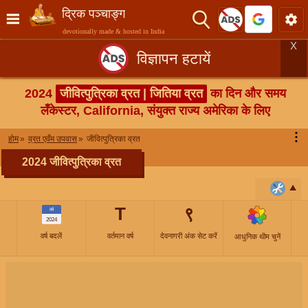
द्रिक पञ्चाङ्ग
devotionally made & hosted in India
X
विज्ञापन हटायें
2024
जीवित्पुत्रिका व्रत | जितिया व्रत
का दिन और समय
लँकेस्टर, California, संयुक्त राज्य अमेरिका के लिए
⋮
होम
व्रत एवँम उपवास
जीवित्पुत्रिका व्रत
2024 जीवित्पुत्रिका व्रत
T
९
वर्ष
2024
वर्ष बदलें
वर्तमान वर्ष
देवनागरी अंक सेट करें
आधुनिक थीम चुनें