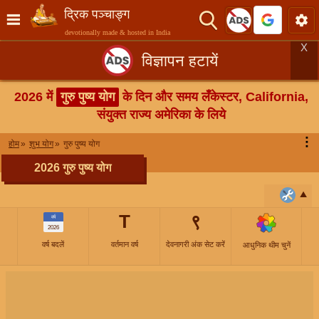
द्रिक पञ्चाङ्ग
devotionally made & hosted in India
X
विज्ञापन हटायें
2026 में
गुरु पुष्य योग
के दिन और समय लँकेस्टर, California,
संयुक्त राज्य अमेरिका के लिये
⋮
होम
शुभ योग
गुरु पुष्य योग
2026 गुरु पुष्य योग
T
९
वर्ष
2026
वर्ष बदलें
वर्तमान वर्ष
देवनागरी अंक सेट करें
आधुनिक थीम चुनें