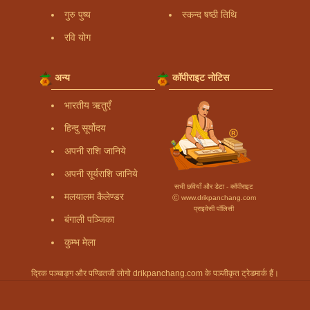
गुरु पुष्य
स्कन्द षष्ठी तिथि
रवि योग
अन्य
कॉपीराइट नोटिस
भारतीय ऋतुएँ
हिन्दु सूर्योदय
अपनी राशि जानिये
अपनी सूर्यराशि जानिये
सभी छवियाँ और डेटा - कॉपीराइट
मलयालम कैलेण्डर
Ⓒ www.drikpanchang.com
प्राइवेसी पॉलिसी
बंगाली पञ्जिका
कुम्भ मेला
द्रिक पञ्चाङ्ग और पण्डितजी लोगो drikpanchang.com के पञ्जीकृत ट्रेडमार्क हैं।