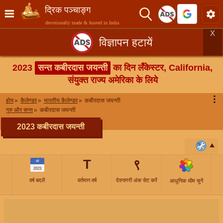
द्रिक पञ्चाङ्ग
devotionally made & hosted in India
X
विज्ञापन हटायें
2023
सन्त कबीरदास जयन्ती
का दिन लँकेस्टर, California,
संयुक्त राज्य अमेरिका के लिये
⋮
होम
कैलेण्डर
भारतीय कैलेण्डर
कबीरदास जयन्ती
गुरु और सन्त
कबीरदास जयन्ती
2023 कबीरदास जयन्ती
T
९
वर्ष
2023
वर्ष बदलें
वर्तमान वर्ष
देवनागरी अंक सेट करें
आधुनिक थीम चुनें